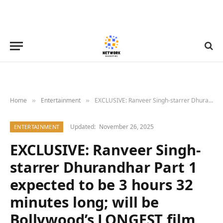
Home
Entertainment
EXCLUSIVE: Ranveer Singh-starrer Dhurandhar Part 1 expected to be 3 hours 32 minutes long; will be Bollywood’s LONGEST film since Jodhaa Akbar : Bollywood News – Bollywood Hungama
»
»
Updated:
November 26, 2025
ENTERTAINMENT
EXCLUSIVE: Ranveer Singh-
starrer Dhurandhar Part 1
expected to be 3 hours 32
minutes long; will be
Bollywood’s LONGEST film