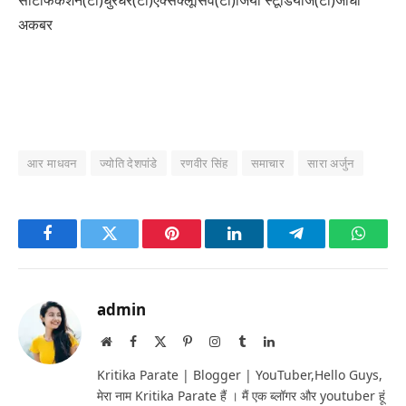
अकबर
आर माधवन
ज्योति देशपांडे
रणवीर सिंह
समाचार
सारा अर्जुन
Facebook
Twitter
Pinterest
LinkedIn
Telegram
Whats
admin
Website
Facebook
X
Pinterest
Instagram
Tumblr
LinkedIn
(Twitter)
Kritika Parate | Blogger | YouTuber,Hello Guys,
मेरा नाम Kritika Parate हैं । मैं एक ब्लॉगर और youtuber हूं