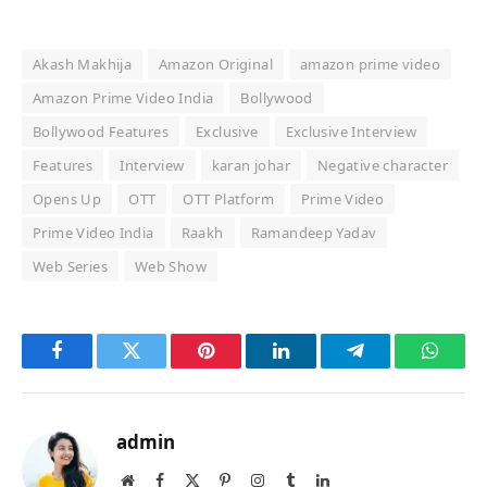
Akash Makhija
Amazon Original
amazon prime video
Amazon Prime Video India
Bollywood
Bollywood Features
Exclusive
Exclusive Interview
Features
Interview
karan johar
Negative character
Opens Up
OTT
OTT Platform
Prime Video
Prime Video India
Raakh
Ramandeep Yadav
Web Series
Web Show
Facebook
Twitter
Pinterest
LinkedIn
Telegram
Whats
admin
Website
Facebook
X
Pinterest
Instagram
Tumblr
LinkedIn