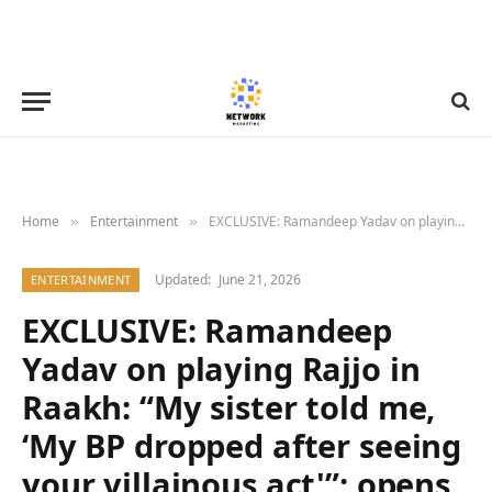
Home
Entertainment
EXCLUSIVE: Ramandeep Yadav on playing Rajjo in Raakh: “My sister told me, ‘My BP dropped after seeing your villainous act'”; opens up on Karan Johar’s praise: “I was on cloud nine; my friend said, ‘Tera show fatt gaya'”
»
»
Updated:
June 21, 2026
ENTERTAINMENT
EXCLUSIVE: Ramandeep
Yadav on playing Rajjo in
Raakh: “My sister told me,
‘My BP dropped after seeing
your villainous act'”; opens