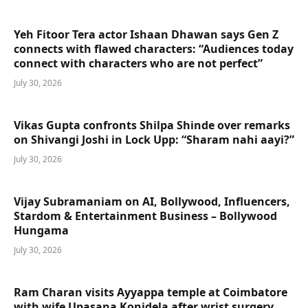
Yeh Fitoor Tera actor Ishaan Dhawan says Gen Z
connects with flawed characters: “Audiences today
connect with characters who are not perfect”
July 30, 2026
Vikas Gupta confronts Shilpa Shinde over remarks
on Shivangi Joshi in Lock Upp: “Sharam nahi aayi?”
July 30, 2026
Vijay Subramaniam on AI, Bollywood, Influencers,
Stardom & Entertainment Business – Bollywood
Hungama
July 30, 2026
Ram Charan visits Ayyappa temple at Coimbatore
with wife Upasana Konidela after wrist surgery