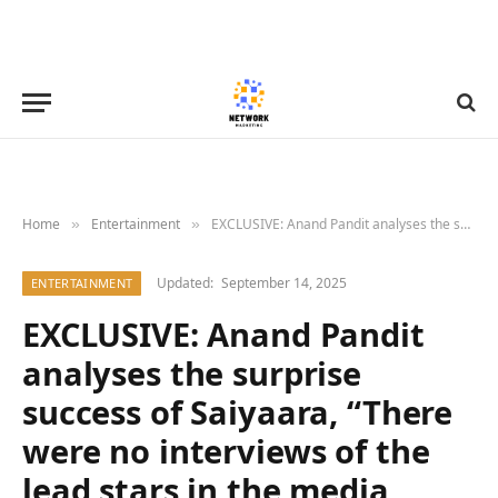
Home
Entertainment
EXCLUSIVE: Anand Pandit analyses the surprise success of Saiyaara, “There were no interviews of the lead stars in the media, trailer received sensational reviews”; also opens up on the relevance of promotions in a specially authored article : Bollywood News – Bollywood Hungama
»
»
Updated:
September 14, 2025
ENTERTAINMENT
EXCLUSIVE: Anand Pandit
analyses the surprise
success of Saiyaara, “There
were no interviews of the
lead stars in the media,