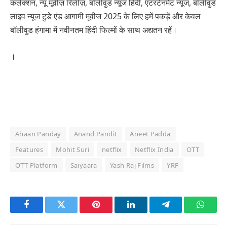
कलेक्शन, न्यू मूवीज़ रिलीज़, बॉलीवुड न्यूज हिंदी, एंटरटेनमेंट न्यूज, बॉलीवुड
लाइव न्यूज टुडे एंड आगामी मूवीज 2025 के लिए हमें पकड़ें और केवल
बॉलीवुड हंगामा में नवीनतम हिंदी फिल्मों के साथ अद्यतन रहें।
।
Ahaan Panday
Anand Pandit
Aneet Padda
Features
Mohit Suri
netflix
Netflix India
OTT
OTT Platform
Saiyaara
Yash Raj Films
YRF
Facebook
Twitter
Pinterest
LinkedIn
Telegram
Whats