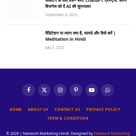
मार्केटिंग के लिए 99+ बेस्ट ChatGPT प्रॉम्प्ट्स: अपने
बिजनेस को दें AI की सुपरपावर
September 4, 2025
मैडिटेशन या ध्यान क्या है, फायदे और कैसे करें |
Meditation in Hindi
July 7, 2025
Facebook
X
Instagram
Pinterest
YouTube
WhatsApp
(Twitter)
HOME
ABOUT US
CONTACT US
PRIVACY POLICY
TERM & CONDITION
© 2026 | Network Marketing Hindi. Designed by
Network Marketing