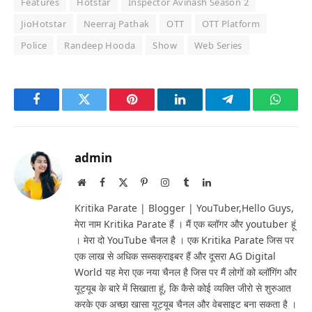
Features
Hotstar
Inspector Avinash Season 2
JioHotstar
Neerraj Pathak
OTT
OTT Platform
Police
Randeep Hooda
Show
Web Series
Facebook
Twitter
Pinterest
LinkedIn
Telegram
Whats
admin
Website
Facebook
X
Pinterest
Instagram
Tumblr
LinkedIn
(Twitter)
Kritika Parate | Blogger | YouTuber,Hello Guys,
मेरा नाम Kritika Parate हैं । मैं एक ब्लॉगर और youtuber हूं
। मेरा दो YouTube चैनल है । एक Kritika Parate जिस पर
एक लाख से अधिक सब्सक्राइबर हैं और दूसरा AG Digital
World यह मेरा एक नया चैनल है जिस पर मैं लोगों को ब्लॉगिंग और
यूट्यूब के बारे में सिखाता हूं, कि कैसे कोई व्यक्ति जीरो से शुरुआत
करके एक अच्छा खासा यूट्यूब चैनल और वेबसाइट बना सकता है ।