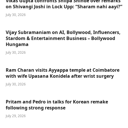
Vikas Gupta confronts Shilpa Shinde over remarks
on Shivangi Joshi in Lock Upp: “Sharam nahi aayi?”
July 30, 2026
Vijay Subramaniam on AI, Bollywood, Influencers,
Stardom & Entertainment Business – Bollywood
Hungama
July 30, 2026
Ram Charan visits Ayyappa temple at Coimbatore
with wife Upasana Konidela after wrist surgery
July 30, 2026
Pritam and Pedro in talks for Korean remake
following strong response
July 29, 2026