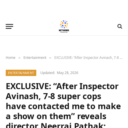
Home
Entertainment
EXCLUSIVE: “After Inspector Avinash, 7-8 super cops have contacted me to make a show on them” reveals director Neerraj Pathak; also shares why Randeep Hooda wasn’t in favour of breaking the fourth wall
»
»
Updated:
May 28, 2026
ENTERTAINMENT
EXCLUSIVE: “After Inspector
Avinash, 7-8 super cops
have contacted me to make
a show on them” reveals
director Neerraj Pathak;