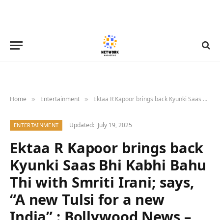
Home
Entertainment
Ektaa R Kapoor brings back Kyunki Saas Bhi Kabhi Bahu Thi with Smriti Irani; says, “A new Tulsi for a new India” : Bollywood News – Bollywood Hungama
»
»
Updated:
July 19, 2025
ENTERTAINMENT
Ektaa R Kapoor brings back
Kyunki Saas Bhi Kabhi Bahu
Thi with Smriti Irani; says,
“A new Tulsi for a new
India” : Bollywood News –