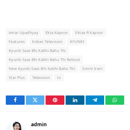
Amar Upadhyay
Ekta Kapoor
Ektaa R Kapoor
Features
Indian Television
KYUNKI
Kyunki Saas Bhi Kabhi Bahu Thi
Kyunki Saas Bhi Kabhi Bahu Thi Reboot
New Kyunki Saas Bhi Kabhi Bahu Thi
Smriti Irani
Star Plus
Television
tv
Facebook
Twitter
Pinterest
LinkedIn
Telegram
Whats
admin