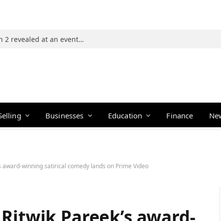
Photos: 21 players of The Traitors Season 2 revealed at an event in Mumbai
Selling
Businesses
Education
Finance
Ne
s award-winning satirical comedy lands on Prime Video
 Ritwik Pareek’s award-