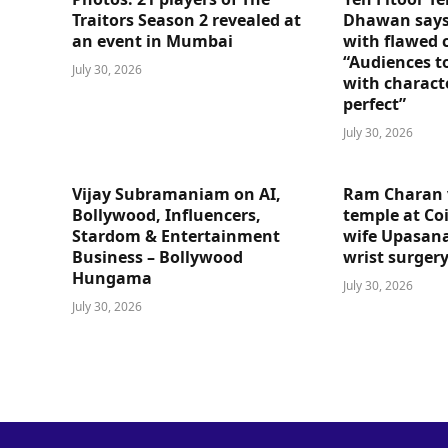
Traitors Season 2 revealed at
Dhawan says
an event in Mumbai
with flawed 
“Audiences t
July 30, 2026
with charact
perfect”
July 30, 2026
Vijay Subramaniam on AI,
Ram Charan 
Bollywood, Influencers,
temple at Co
Stardom & Entertainment
wife Upasana
Business – Bollywood
wrist surger
Hungama
July 30, 2026
July 30, 2026