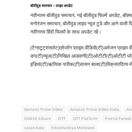
बॉलीवुड समाचार – लाइव अपडेट
नवीनतम बॉलीवुड समाचार, नई बॉलीवुड फिल्में अपडेट, बॉक्स
मनोरंजन समाचार, बॉलीवुड लाइव न्यूज टुडे और आने वाली फिल
नवीनतम हिंदी फिल्मों के साथ अपडेट रहें।
(टैग्सटूट्रांसलेट)एमेजॉन प्राइम वीडियो(टी)अमेजन प्राइम 
डग(टी)न्यूज(टी)निखिल आडवाणी(टी)ओटीटी(टी)ओटीटी प्लेटफॉ
इंडिया(टी)ऋत्विक पारीक(टी)वासन बाला(टी)विक्रमादित्य म
Aamzon Prime Video
Amazon Prime Video India
An
Nikkhil Advani
OTT
OTT Platform
Prerna Pareek
vasan bala
Vikramaditya Motwane