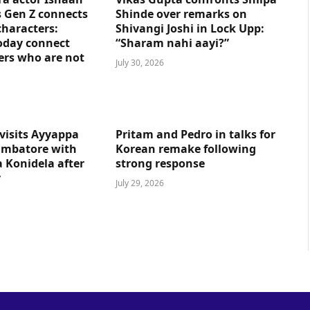
 Gen Z connects
Shinde over remarks on
characters:
Shivangi Joshi in Lock Upp:
oday connect
“Sharam nahi aayi?”
ers who are not
July 30, 2026
visits Ayyappa
Pritam and Pedro in talks for
imbatore with
Korean remake following
 Konidela after
strong response
y
July 29, 2026