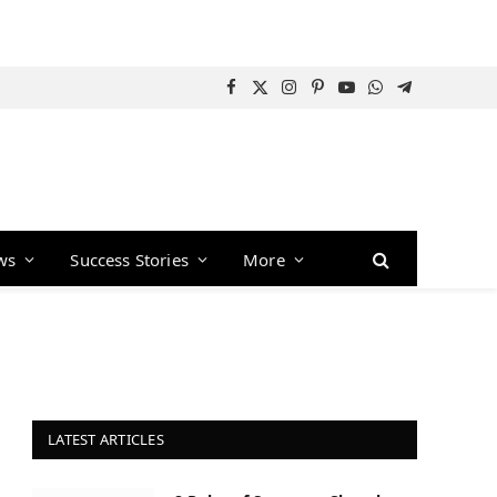
Facebook
X
Instagram
Pinterest
YouTube
WhatsApp
Telegram
(Twitter)
ws
Success Stories
More
LATEST ARTICLES