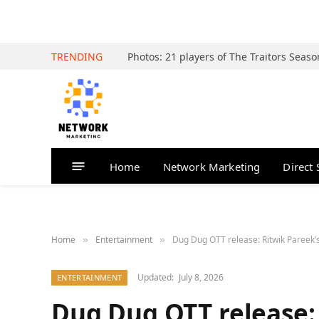
TRENDING
Home
Network Marketing
Direct 
Home
Entertainment
Dug Dug OTT release: Ritwik Pareek’
»
»
Updated:
July 8, 2026
ENTERTAINMENT
Dug Dug OTT release: