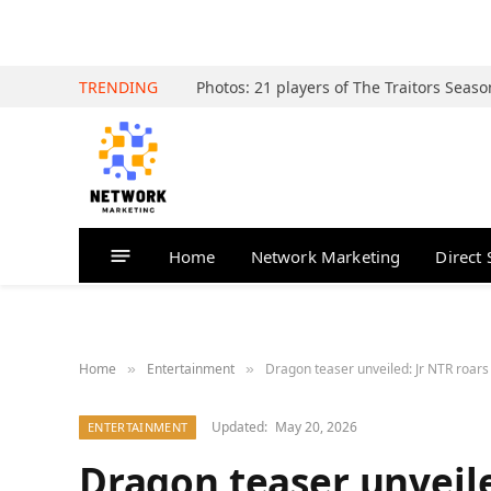
TRENDING
Home
Network Marketing
Direct 
Home
Entertainment
Dragon teaser unveiled: Jr NTR roars
»
»
Updated:
May 20, 2026
ENTERTAINMENT
Dragon teaser unveile