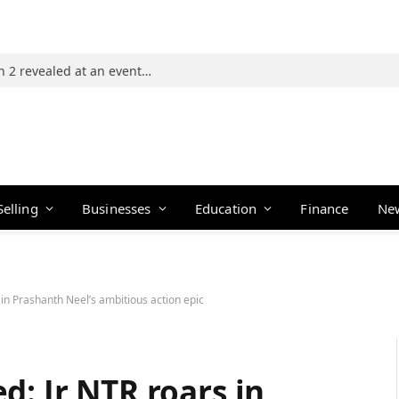
Photos: 21 players of The Traitors Season 2 revealed at an event in Mumbai
Selling
Businesses
Education
Finance
Ne
 in Prashanth Neel’s ambitious action epic
d: Jr NTR roars in