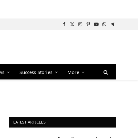
Facebook
X
Instagram
Pinterest
YouTube
WhatsApp
Telegram
(Twitter)
ws
Success Stories
More
LATEST ARTICLES