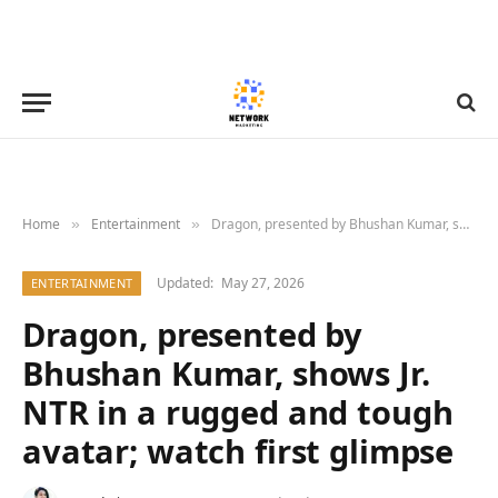
Home
Entertainment
Dragon, presented by Bhushan Kumar, shows Jr. NTR in a rugged and tough avatar; watch first glimpse
»
»
Updated:
May 27, 2026
ENTERTAINMENT
Dragon, presented by
Bhushan Kumar, shows Jr.
NTR in a rugged and tough
avatar; watch first glimpse