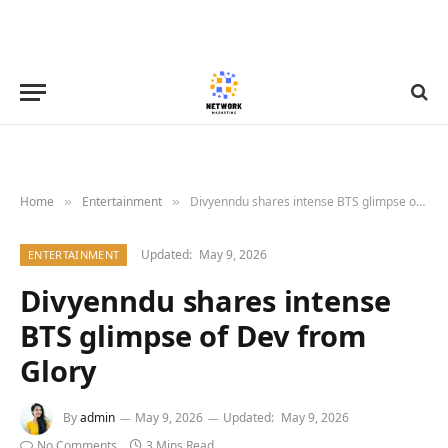
Home
Entertainment
Divyenndu shares intense BTS glimpse of Dev from Glory
»
»
Updated:
May 9, 2026
ENTERTAINMENT
Divyenndu shares intense
BTS glimpse of Dev from
Glory
By
admin
May 9, 2026
Updated:
May 9, 2026
No Comments
3 Mins Read