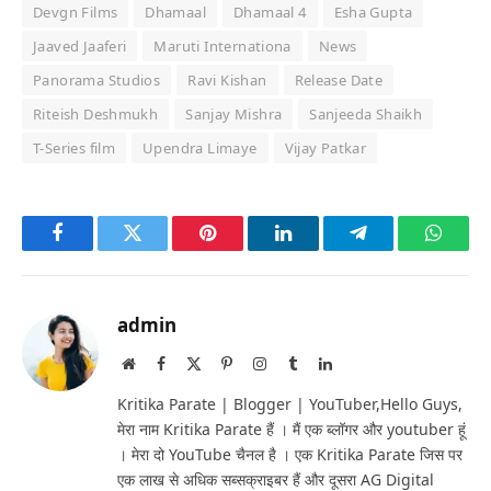
Devgn Films
Dhamaal
Dhamaal 4
Esha Gupta
Jaaved Jaaferi
Maruti Internationa
News
Panorama Studios
Ravi Kishan
Release Date
Riteish Deshmukh
Sanjay Mishra
Sanjeeda Shaikh
T-Series film
Upendra Limaye
Vijay Patkar
Facebook
Twitter
Pinterest
LinkedIn
Telegram
Whats
admin
Website
Facebook
X
Pinterest
Instagram
Tumblr
LinkedIn
(Twitter)
Kritika Parate | Blogger | YouTuber,Hello Guys,
मेरा नाम Kritika Parate हैं । मैं एक ब्लॉगर और youtuber हूं
। मेरा दो YouTube चैनल है । एक Kritika Parate जिस पर
एक लाख से अधिक सब्सक्राइबर हैं और दूसरा AG Digital