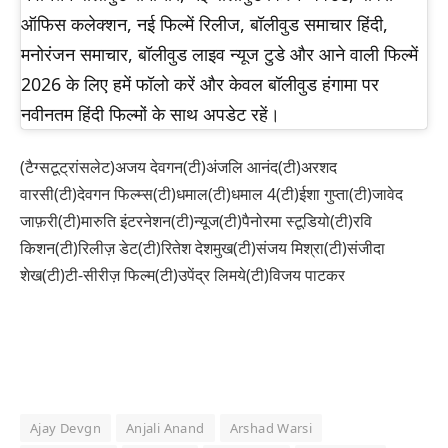
ऑफिस कलेक्शन, नई फिल्में रिलीज, बॉलीवुड समाचार हिंदी,
मनोरंजन समाचार, बॉलीवुड लाइव न्यूज टुडे और आने वाली फिल्में
2026 के लिए हमें फॉलो करें और केवल बॉलीवुड हंगामा पर
नवीनतम हिंदी फिल्मों के साथ अपडेट रहें।
(टैग्सटूट्रांसलेट)अजय देवगन(टी)अंजलि आनंद(टी)अरशद
वारसी(टी)देवगन फिल्म्स(टी)धमाल(टी)धमाल 4(टी)ईशा गुप्ता(टी)जावेद
जाफ़री(टी)मारुति इंटरनेशन(टी)न्यूज(टी)पैनोरमा स्टूडियो(टी)रवि
किशन(टी)रिलीज़ डेट(टी)रितेश देशमुख(टी)संजय मिश्रा(टी)संजीदा
शेख(टी)टी-सीरीज़ फिल्म(टी)उपेंद्र लिमये(टी)विजय पाटकर
Ajay Devgn
Anjali Anand
Arshad Warsi