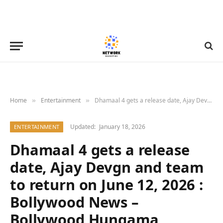
Home
Entertainment
Dhamaal 4 gets a release date, Ajay Devgn and team to return on June 12, 2026 : Bollywood News – Bollywood Hungama
»
»
Updated:
January 18, 2026
ENTERTAINMENT
Dhamaal 4 gets a release
date, Ajay Devgn and team
to return on June 12, 2026 :
Bollywood News –
Bollywood Hungama