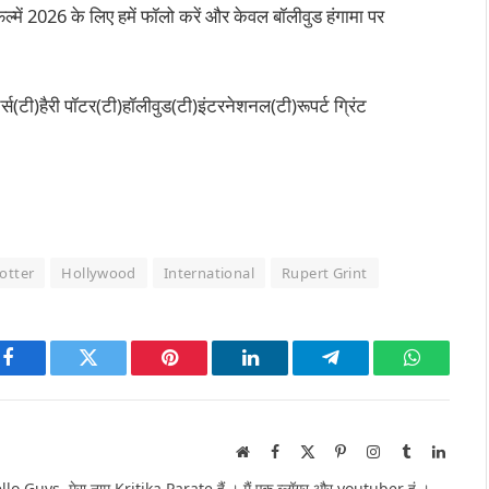
्में 2026 के लिए हमें फॉलो करें और केवल बॉलीवुड हंगामा पर
्स(टी)हैरी पॉटर(टी)हॉलीवुड(टी)इंटरनेशनल(टी)रूपर्ट ग्रिंट
otter
Hollywood
International
Rupert Grint
Facebook
Twitter
Pinterest
LinkedIn
Telegram
WhatsAp
Website
Facebook
X
Pinterest
Instagram
Tumblr
Linked
(Twitter)
Guys, मेरा नाम Kritika Parate हैं । मैं एक ब्लॉगर और youtuber हूं ।