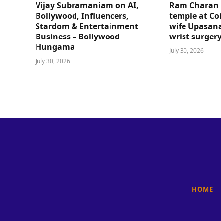
Vijay Subramaniam on AI,
Ram Charan 
Bollywood, Influencers,
temple at Co
Stardom & Entertainment
wife Upasana
Business – Bollywood
wrist surger
Hungama
July 30, 2026
July 30, 2026
HOME