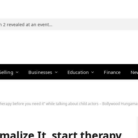
Photos: 21 players of The Traitors Season 2 revealed at an event in Mumbai
Selling
Businesses
Education
Finance
Ne
t therapy before you need it” while talking about child actors – Bollywood Hungama
malize It, start therapy