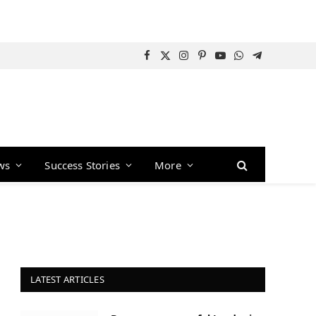
Facebook
X
Instagram
Pinterest
YouTube
WhatsApp
Telegram
(Twitter)
ws
Success Stories
More
LATEST ARTICLES