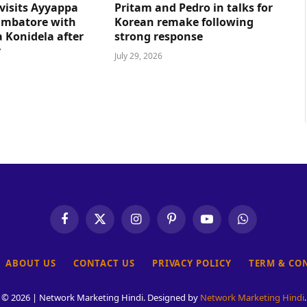
visits Ayyappa
Pritam and Pedro in talks for
imbatore with
Korean remake following
 Konidela after
strong response
y
July 29, 2026
Facebook
X
Instagram
Pinterest
YouTube
WhatsApp
(Twitter)
ABOUT US
CONTACT US
PRIVACY POLICY
TERM & CO
© 2026 | Network Marketing Hindi. Designed by
Network Marketing Hindi
.