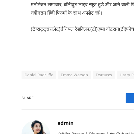
मनोरंजन समाचार, बॉलीवुड लाइव न्यूज टुडे और आने वाली फिल
नवीनतम हिंदी फिल्मों के साथ अपडेट रहें।
(टैग्सटूट्रांसलेट)डैनियल रैडक्लिफ(टी)एम्मा वॉटसन(टी)फीचर
Daniel Radcliffe
Emma Watson
Features
Harry P
SHARE.
admin
Kritika Parate | Blogger | YouTuber,Hello 