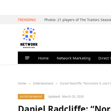
TRENDING
Home
Network Marketing
Direct 
Home
Entertainment
Daniel Radcliffe: “Normalize It, star
»
»
Updated:
March 20, 2026
ENTERTAINMENT
Daniel Radcliffe: “Nor