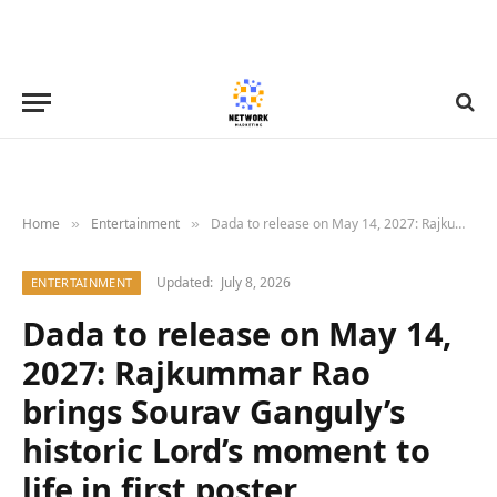
Home
Entertainment
Dada to release on May 14, 2027: Rajkummar Rao brings Sourav Ganguly’s historic Lord’s moment to life in first poster
»
»
Updated:
July 8, 2026
ENTERTAINMENT
Dada to release on May 14,
2027: Rajkummar Rao
brings Sourav Ganguly’s
historic Lord’s moment to
life in first poster