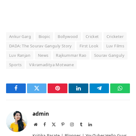
Ankur Garg
Biopic
Bollywood
Cricket
Cricketer
DADA: The Sourav Ganguly Story
First Look
Luv Films
Luv Ranjan
News
Rajkummar Rao
Sourav Ganguly
Sports
Vikramaditya Motwane
Facebook
Twitter
Pinterest
LinkedIn
Telegram
Whats
admin
Website
Facebook
X
Pinterest
Instagram
Tumblr
LinkedIn
(Twitter)
Kritika Parate | Blogger | YouTuber,Hello Guys,