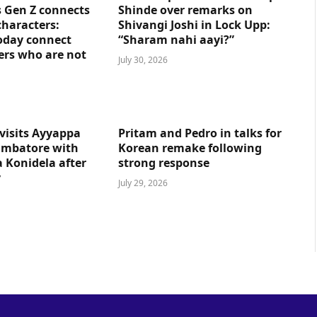
 Gen Z connects
Shinde over remarks on
characters:
Shivangi Joshi in Lock Upp:
oday connect
“Sharam nahi aayi?”
ers who are not
July 30, 2026
visits Ayyappa
Pritam and Pedro in talks for
imbatore with
Korean remake following
 Konidela after
strong response
y
July 29, 2026