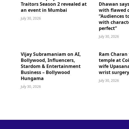
Traitors Season 2 revealed at
Dhawan says
an event in Mumbai
with flawed 
“Audiences t
July 30, 2026
with charact
perfect”
July 30, 2026
Vijay Subramaniam on AI,
Ram Charan 
Bollywood, Influencers,
temple at Co
Stardom & Entertainment
wife Upasana
Business – Bollywood
wrist surger
Hungama
July 30, 2026
July 30, 2026