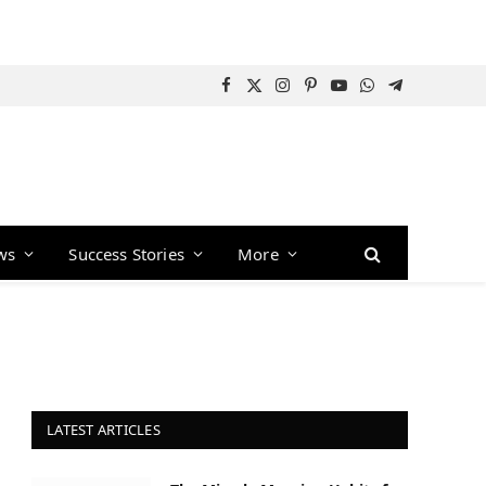
Facebook
X
Instagram
Pinterest
YouTube
WhatsApp
Telegram
(Twitter)
ws
Success Stories
More
LATEST ARTICLES