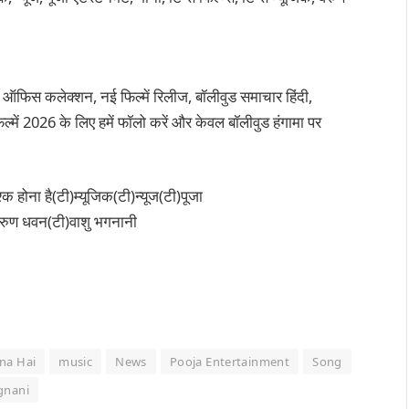
 ऑफिस कलेक्शन, नई फिल्में रिलीज, बॉलीवुड समाचार हिंदी,
्में 2026 के लिए हमें फॉलो करें और केवल बॉलीवुड हंगामा पर
्क होना है(टी)म्यूजिक(टी)न्यूज(टी)पूजा
ी)वरुण धवन(टी)वाशु भगनानी
na Hai
music
News
Pooja Entertainment
Song
gnani