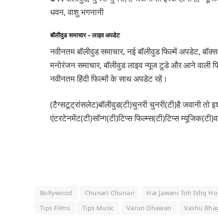
धवन, वाशु भगनानी
बॉलीवुड समाचार – लाइव अपडेट
नवीनतम बॉलीवुड समाचार, नई बॉलीवुड फिल्में अपडेट, बॉक्स
मनोरंजन समाचार, बॉलीवुड लाइव न्यूज टुडे और आने वाली फिल
नवीनतम हिंदी फिल्मों के साथ अपडेट रहें।
(टैग्सटूट्रांसलेट)बॉलीवुड(टी)चुनरी चुनरी(टी)है जवानी तो इश
एंटरटेनमेंट(टी)सॉन्ग(टी)टिप्स फिल्म्स(टी)टिप्स म्यूजिक(ट
Bollywood
Chunari Chunari
Hai Jawani Toh Ishq Ho
Tips Films
Tips Music
Varun Dhawan
Vashu Bha