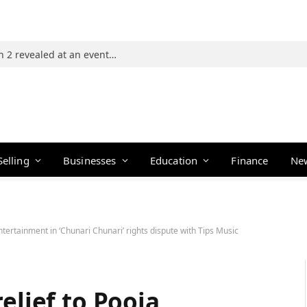
Photos: 21 players of The Traitors Season 2 revealed at an event in Mumbai
Selling
Businesses
Education
Finance
Ne
Entertainment in ‘Chunari Chunari’ rights dispute with Tips Music
elief to Pooja