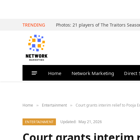
TRENDING
Home
Network Marketing
Direct 
Home
Entertainment
Court grants interim relief to Pooja 
»
»
Updated:
May 21, 2026
ENTERTAINMENT
Court grants interim r