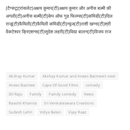
(टैग्सटूट्रांसलेट)अक्षय कुमार(टी)अक्षय कुमार और अनीस बज़्मी की
अगली(टी)अनीस बज़्मी(टी)केप ऑफ गुड फिल्म्स(टी)कॉमेडी(टी)दिल
राजू(टी)फैमिली(टी)फैमिली कॉमेडी(टी)न्यूज(टी)राशी खन्ना(टी)श्री
वेंकटेश्वर क्रिएशन्स(टी)सुदेश लहरी(टी)विद्या बालन(टी)विजय राज
Akshay Kumar
Akshay Kumar and Anees Bazmee’s next
Anees Bazmee
Cape Of Good Films
comedy
Dil Raju
Family
Family comedy
News
Raashii Khanna
Sri Venkateswara Creations
Sudesh Lehri
Vidya Balan
Vijay Raaz