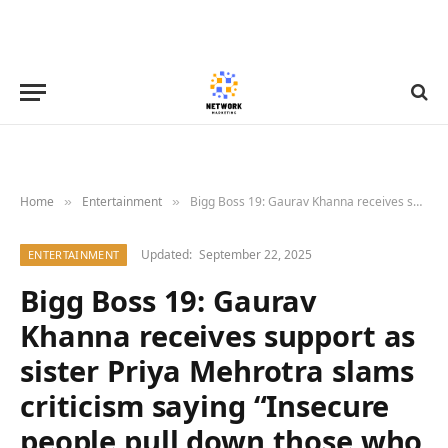
Home
Entertainment
Bigg Boss 19: Gaurav Khanna receives support as sister Priya Mehrotra slams criticism saying “Insecure people pull down those who shine brighter” 19 : Bollywood News – Bollywood Hungama
»
»
Updated:
September 22, 2025
ENTERTAINMENT
Bigg Boss 19: Gaurav
Khanna receives support as
sister Priya Mehrotra slams
criticism saying “Insecure
people pull down those who