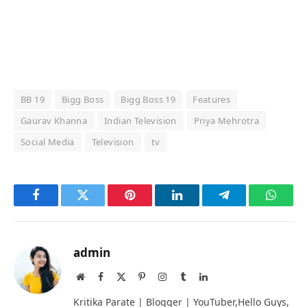
BB 19
Bigg Boss
Bigg Boss 19
Features
Gaurav Khanna
Indian Television
Priya Mehrotra
Social Media
Television
tv
Facebook
Twitter
Pinterest
LinkedIn
Telegram
Whats
admin
Website
Facebook
X
Pinterest
Instagram
Tumblr
LinkedIn
(Twitter)
Kritika Parate | Blogger | YouTuber,Hello Guys,