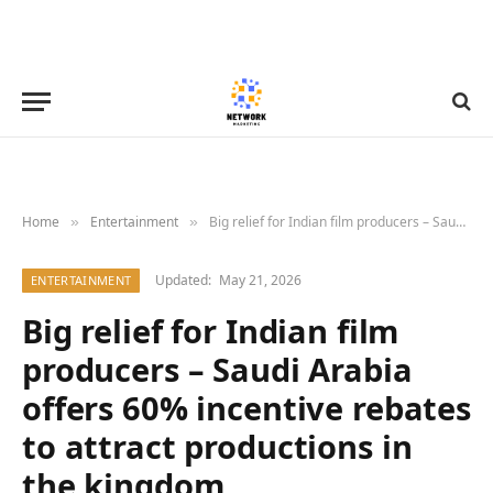
Home
Entertainment
Big relief for Indian film producers – Saudi Arabia offers 60% incentive rebates to attract productions in the kingdom
»
»
Updated:
May 21, 2026
ENTERTAINMENT
Big relief for Indian film
producers – Saudi Arabia
offers 60% incentive rebates
to attract productions in
the kingdom