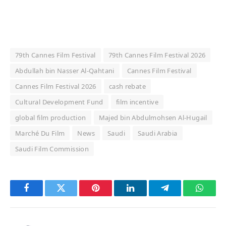
79th Cannes Film Festival
79th Cannes Film Festival 2026
Abdullah bin Nasser Al-Qahtani
Cannes Film Festival
Cannes Film Festival 2026
cash rebate
Cultural Development Fund
film incentive
global film production
Majed bin Abdulmohsen Al-Hugail
Marché Du Film
News
Saudi
Saudi Arabia
Saudi Film Commission
Facebook
Twitter
Pinterest
LinkedIn
Telegram
Whats