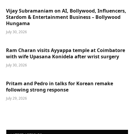
Vijay Subramaniam on AI, Bollywood, Influencers,
Stardom & Entertainment Business – Bollywood
Hungama
July 30, 2026
Ram Charan visits Ayyappa temple at Coimbatore
with wife Upasana Konidela after wrist surgery
July 30, 2026
Pritam and Pedro in talks for Korean remake
following strong response
July 29, 2026