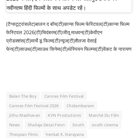
नवीनतम हिंदी फिल्मों के साथ अपडेट रहें।
(टैग्सटूट्रांसलेट)बालन द बॉय(टी)कान्स फिल्म फेस्टिवल(टी)कान्स फिल्म
फेस्टिवल 2026(टी)चिदंबरम(टी)जीतू माधवन(टी)केवीएन
प्रोडक्शंस(टी)मार्चे डू फिल्म(टी)न्यूज(टी)शैलजा देसाई
फेन(टी)साउथ(टी)साउथ सिनेमा(टी)थेस्पियन फिल्म्स(टी)वेंकट के नारायण
Balan The Boy
Cannes Film Festival
Cannes Film Festival 2026
Chidambaram
Jithu Madhavan
KVN Productions
Marché Du Film
News
Shailaja Desai Fenn
South
south cinema
Thespian Films
Venkat K. Narayana