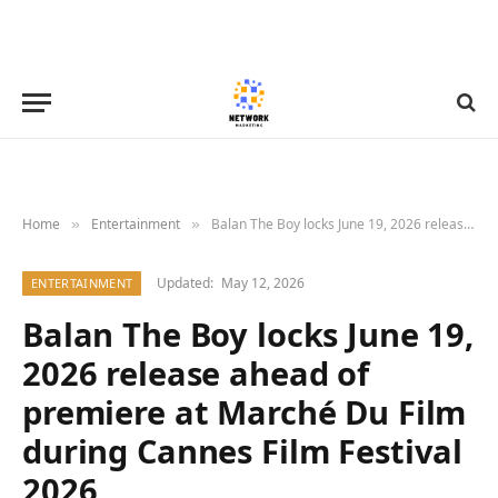
Home
Entertainment
Balan The Boy locks June 19, 2026 release ahead of premiere at Marché Du Film during Cannes Film Festival 2026
»
»
Updated:
May 12, 2026
ENTERTAINMENT
Balan The Boy locks June 19,
2026 release ahead of
premiere at Marché Du Film
during Cannes Film Festival
2026