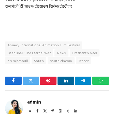
राजामौली(टी)साउथ(टी)साउथ सिनेमा(टी)टीज़र
Annecy International Animation Film Festival
Baahubali: The Eternal War
News
Prashanth Neel
s s rajamouli
South
south cinema
Teaser
Facebook
Twitter
Pinterest
LinkedIn
Telegram
Whats
admin
Website
Facebook
X
Pinterest
Instagram
Tumblr
LinkedIn