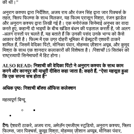
की थी।”
अनुराग कश्यप द्वारा निर्देशित, अजय राय और रंजन सिंह द्वारा जार पिक्चर्स के
तहत, फ्लिप फिल्म्स के साथ मिलकर, यह फिल्म प्रासून मिश्रा, रंजन झाडेल
और अनुराग कश्यप द्वारा लिखी गई है। एक मनोरंजक सिनेमाई अनुभव का वादा
करते हुए, कहानी दो भाइयों के बीच खंडित बंधन की पड़ताल करती है, जो अलग
-अलग रास्तों पर चलते हैं, यह बताते हैं कि उनकी पसंद उनके भाग्य को कैसे
आकार देती है। फिल्म में एक उग्र दोहरी भूमिका में डेब्यूटरी एशवरी ठाकरे
शामिल हैं, जिसमें वेदिका पिंटो, मोनिका पंवार, मोहम्मद ज़ीशान अयूब, और कुमुद
मिश्रा के साथ एक शानदार कलाकारों की विशेषता है।
निशाची
19 सितंबर को
राष्ट्रव्यापी सिनेमाघरों में हिट होगा।
ALSO READ: निशाची की वेदिका पिंटो ने अनुराग कश्यप के साथ काम
करने और कानपुर की माधुरी दीक्षित कहा जाता है; कहते हैं, “ऐसा महसूस हुआ
कि एक सपना सच होता है”
अधिक पृष्ठ: निशाची बॉक्स ऑफिस कलेक्शन
महत्वपूर्ण बिन्दू
टैग:
ऐशवरी ठाकरे, अजय राय, अमेज़ॅन एमजीएम स्टूडियो, अनुराग कश्यप, फ्लिप
फिल्म्स, जार पिक्चर्स, कुमूद मिश्रा, मोहम्मद ज़ीशान अय्यूब, मोनिका पंवार,