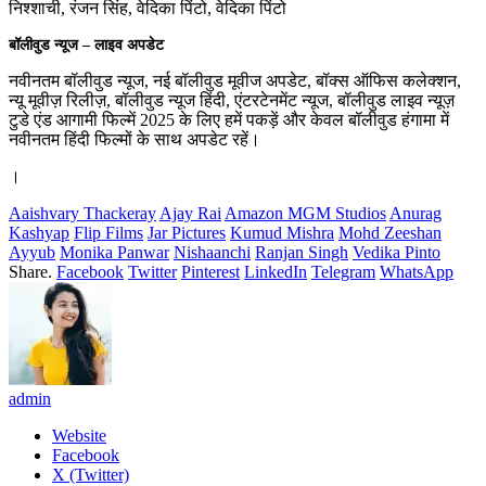
निश्शाची, रंजन सिंह, वेदिका पिंटो, वेदिका पिंटो
बॉलीवुड न्यूज – लाइव अपडेट
नवीनतम बॉलीवुड न्यूज, नई बॉलीवुड मूवीज अपडेट, बॉक्स ऑफिस कलेक्शन,
न्यू मूवीज़ रिलीज़, बॉलीवुड न्यूज हिंदी, एंटरटेनमेंट न्यूज, बॉलीवुड लाइव न्यूज़
टुडे एंड आगामी फिल्में 2025 के लिए हमें पकड़ें और केवल बॉलीवुड हंगामा में
नवीनतम हिंदी फिल्मों के साथ अपडेट रहें।
।
Aaishvary Thackeray
Ajay Rai
Amazon MGM Studios
Anurag
Kashyap
Flip Films
Jar Pictures
Kumud Mishra
Mohd Zeeshan
Ayyub
Monika Panwar
Nishaanchi
Ranjan Singh
Vedika Pinto
Share.
Facebook
Twitter
Pinterest
LinkedIn
Telegram
WhatsApp
admin
Website
Facebook
X (Twitter)