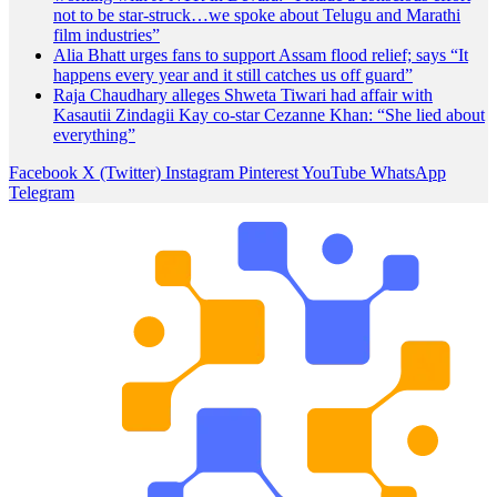
not to be star-struck…we spoke about Telugu and Marathi
film industries”
Alia Bhatt urges fans to support Assam flood relief; says “It
happens every year and it still catches us off guard”
Raja Chaudhary alleges Shweta Tiwari had affair with
Kasautii Zindagii Kay co-star Cezanne Khan: “She lied about
everything”
Facebook
X (Twitter)
Instagram
Pinterest
YouTube
WhatsApp
Telegram