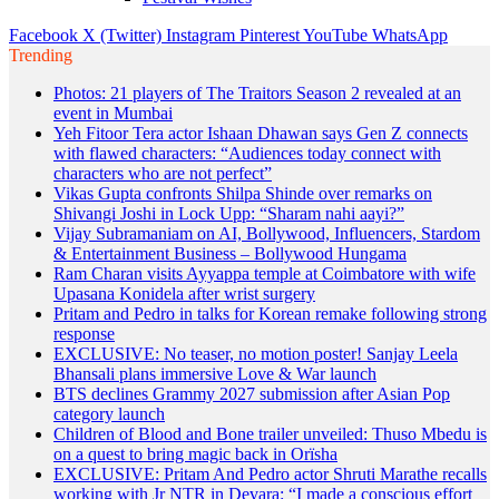
Facebook
X (Twitter)
Instagram
Pinterest
YouTube
WhatsApp
Trending
Photos: 21 players of The Traitors Season 2 revealed at an
event in Mumbai
Yeh Fitoor Tera actor Ishaan Dhawan says Gen Z connects
with flawed characters: “Audiences today connect with
characters who are not perfect”
Vikas Gupta confronts Shilpa Shinde over remarks on
Shivangi Joshi in Lock Upp: “Sharam nahi aayi?”
Vijay Subramaniam on AI, Bollywood, Influencers, Stardom
& Entertainment Business – Bollywood Hungama
Ram Charan visits Ayyappa temple at Coimbatore with wife
Upasana Konidela after wrist surgery
Pritam and Pedro in talks for Korean remake following strong
response
EXCLUSIVE: No teaser, no motion poster! Sanjay Leela
Bhansali plans immersive Love & War launch
BTS declines Grammy 2027 submission after Asian Pop
category launch
Children of Blood and Bone trailer unveiled: Thuso Mbedu is
on a quest to bring magic back in Orïsha
EXCLUSIVE: Pritam And Pedro actor Shruti Marathe recalls
working with Jr NTR in Devara: “I made a conscious effort