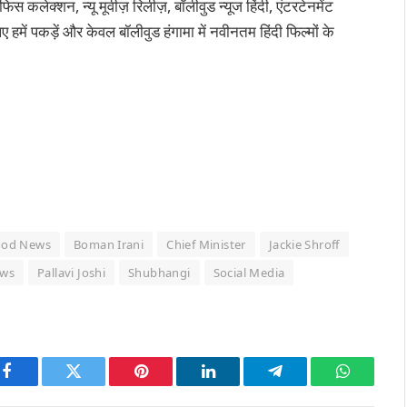
कलेक्शन, न्यू मूवीज़ रिलीज़, बॉलीवुड न्यूज हिंदी, एंटरटेनमेंट
 हमें पकड़ें और केवल बॉलीवुड हंगामा में नवीनतम हिंदी फिल्मों के
ood News
Boman Irani
Chief Minister
Jackie Shroff
ws
Pallavi Joshi
Shubhangi
Social Media
Facebook
Twitter
Pinterest
LinkedIn
Telegram
WhatsAp