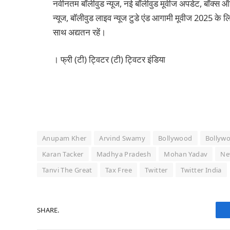
नवीनतम बॉलीवुड न्यूज, नई बॉलीवुड मूवीज अपडेट, बॉक्स ऑफिस 
न्यूज, बॉलीवुड लाइव न्यूज टुडे एंड आगामी मूवीज 2025 के लिए
साथ अद्यतन रहें।
। फ्री (टी) ट्विटर (टी) ट्विटर इंडिया
Anupam Kher
Arvind Swamy
Bollywood
Bollyw
Karan Tacker
Madhya Pradesh
Mohan Yadav
Ne
Tanvi The Great
Tax Free
Twitter
Twitter India
SHARE.