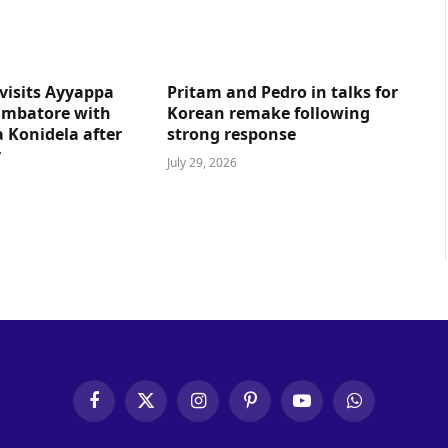
visits Ayyappa
Pritam and Pedro in talks for
imbatore with
Korean remake following
 Konidela after
strong response
y
July 29, 2026
Facebook
X
Instagram
Pinterest
YouTube
WhatsApp
(Twitter)