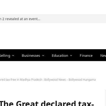
Photos: 21 players of The Traitors Season 2 revealed at an event in Mumbai
Selling
Businesses
Education
Finance
Ne
ared tax-free in Madhya Pradesh : Bollywood News – Bollywood Hungama
The Great declared tax-