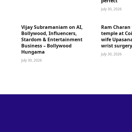
perfect”
July 30, 2026
Vijay Subramaniam on AI,
Ram Charan 
Bollywood, Influencers,
temple at Co
Stardom & Entertainment
wife Upasana
Business – Bollywood
wrist surger
Hungama
July 30, 2026
July 30, 2026