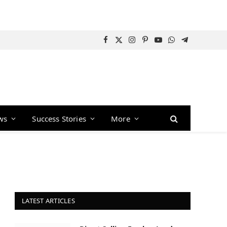
Facebook
X
Instagram
Pinterest
YouTube
WhatsApp
Telegram
(Twitter)
ws
Success Stories
More
LATEST ARTICLES