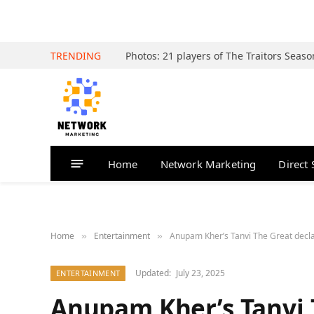
TRENDING
Home
Network Marketing
Direct 
Home
Entertainment
Anupam Kher’s Tanvi The Great decl
»
»
Updated:
July 23, 2025
ENTERTAINMENT
Anupam Kher’s Tanvi 