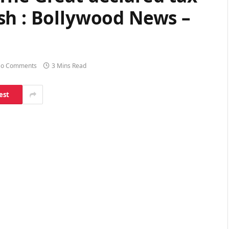
sh : Bollywood News –
o Comments
3 Mins Read
est