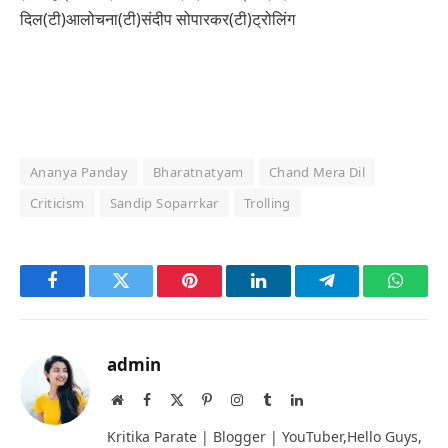
दिल(टी)आलोचना(टी)संदीप सोपारकर(टी)ट्रोलिंग
Ananya Panday
Bharatnatyam
Chand Mera Dil
Criticism
Sandip Soparrkar
Trolling
Facebook
Twitter
Pinterest
LinkedIn
Telegram
Whats
admin
Website
Facebook
X
Pinterest
Instagram
Tumblr
LinkedIn
(Twitter)
Kritika Parate | Blogger | YouTuber,Hello Guys,