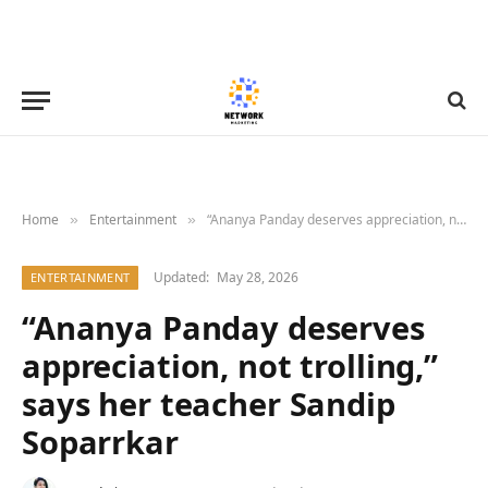
Home
Entertainment
“Ananya Panday deserves appreciation, not trolling,” says her teacher Sandip Soparrkar
»
»
Updated:
May 28, 2026
ENTERTAINMENT
“Ananya Panday deserves
appreciation, not trolling,”
says her teacher Sandip
Soparrkar