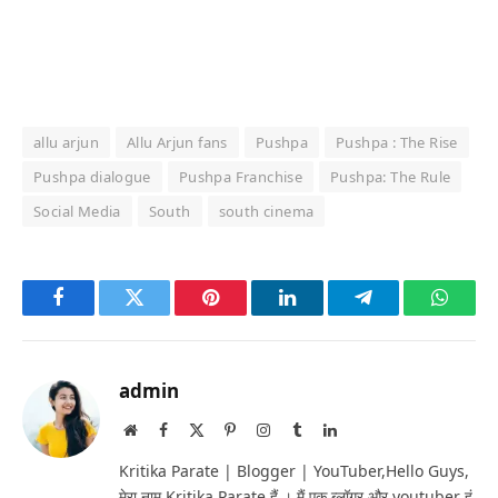
allu arjun
Allu Arjun fans
Pushpa
Pushpa : The Rise
Pushpa dialogue
Pushpa Franchise
Pushpa: The Rule
Social Media
South
south cinema
Facebook
Twitter
Pinterest
LinkedIn
Telegram
Whats
admin
Website
Facebook
X
Pinterest
Instagram
Tumblr
LinkedIn
(Twitter)
Kritika Parate | Blogger | YouTuber,Hello Guys,
मेरा नाम Kritika Parate हैं । मैं एक ब्लॉगर और youtuber हूं