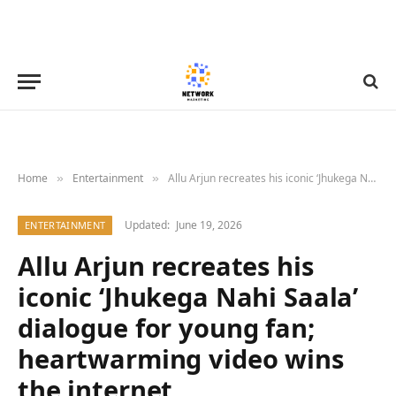
Home
Entertainment
Allu Arjun recreates his iconic ‘Jhukega Nahi Saala’ dialogue for young fan; heartwarming video wins the internet
»
»
Updated:
June 19, 2026
ENTERTAINMENT
Allu Arjun recreates his
iconic ‘Jhukega Nahi Saala’
dialogue for young fan;
heartwarming video wins
the internet