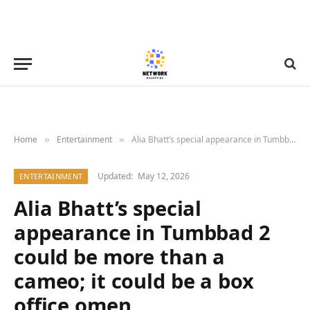
Home
Entertainment
Alia Bhatt’s special appearance in Tumbbad 2 could be more than a cameo; it could be a box office omen
»
»
Updated:
May 12, 2026
ENTERTAINMENT
Alia Bhatt’s special
appearance in Tumbbad 2
could be more than a
cameo; it could be a box
office omen