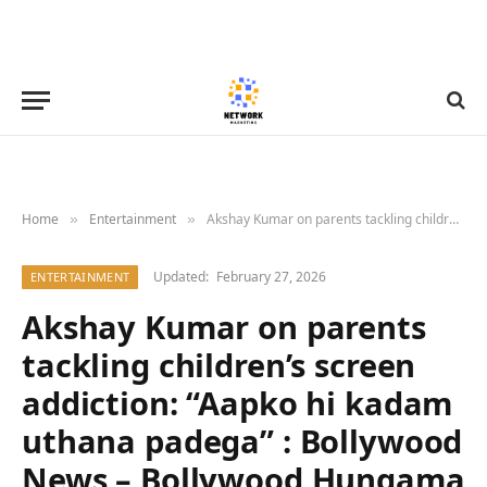
Home
Entertainment
Akshay Kumar on parents tackling children’s screen addiction: “Aapko hi kadam uthana padega” : Bollywood News – Bollywood Hungama
»
»
Updated:
February 27, 2026
ENTERTAINMENT
Akshay Kumar on parents
tackling children’s screen
addiction: “Aapko hi kadam
uthana padega” : Bollywood
News – Bollywood Hungama