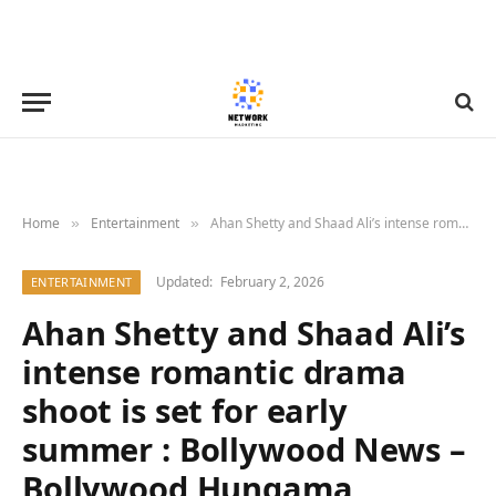
Home
Entertainment
Ahan Shetty and Shaad Ali’s intense romantic drama shoot is set for early summer : Bollywood News – Bollywood Hungama
»
»
Updated:
February 2, 2026
ENTERTAINMENT
Ahan Shetty and Shaad Ali’s
intense romantic drama
shoot is set for early
summer : Bollywood News –
Bollywood Hungama