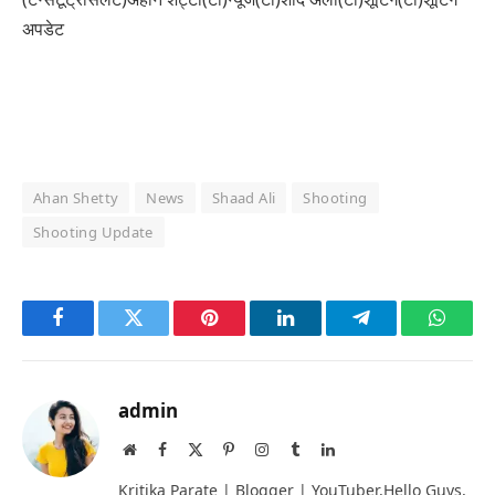
अपडेट
Ahan Shetty
News
Shaad Ali
Shooting
Shooting Update
Facebook
Twitter
Pinterest
LinkedIn
Telegram
Whats
admin
Website
Facebook
X
Pinterest
Instagram
Tumblr
LinkedIn
(Twitter)
Kritika Parate | Blogger | YouTuber,Hello Guys,