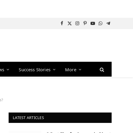
Facebook
X
Instagram
Pinterest
YouTube
WhatsApp
Telegram
(Twitter)
ws
Success Stories
More
s?
LATEST ARTICLES