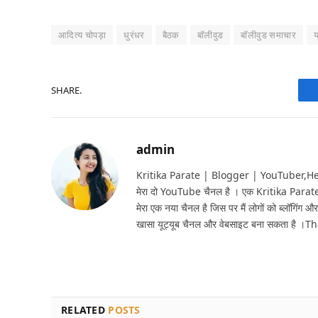
आदित्य चोपड़ा
धुरंधर
बैठक
बॉलीवुड
बॉलीवुड समाचार
य
SHARE.
admin
Kritika Parate | Blogger | YouTuber,Hello 
मेरा दो YouTube चैनल है । एक Kritika Parat
मेरा एक नया चैनल है जिस पर मैं लोगों को ब्लॉगिंग और
खासा यूट्यूब चैनल और वेबसाइट बना सकता है ।T
RELATED
POSTS