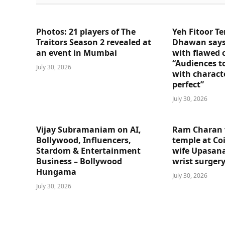
Photos: 21 players of The
Yeh Fitoor Te
Traitors Season 2 revealed at
Dhawan says
an event in Mumbai
with flawed 
“Audiences t
July 30, 2026
with charact
perfect”
July 30, 2026
Vijay Subramaniam on AI,
Ram Charan 
Bollywood, Influencers,
temple at Co
Stardom & Entertainment
wife Upasana
Business – Bollywood
wrist surger
Hungama
July 30, 2026
July 30, 2026