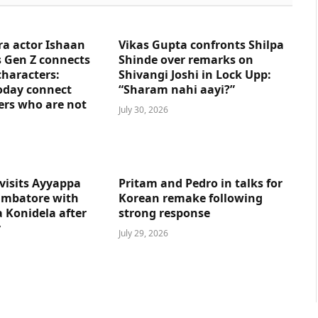
ra actor Ishaan
Vikas Gupta confronts Shilpa
 Gen Z connects
Shinde over remarks on
characters:
Shivangi Joshi in Lock Upp:
oday connect
“Sharam nahi aayi?”
ers who are not
July 30, 2026
visits Ayyappa
Pritam and Pedro in talks for
imbatore with
Korean remake following
 Konidela after
strong response
y
July 29, 2026