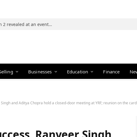
Photos: 21 players of The Traitors Season 2 revealed at an event in Mumbai
Selling
Businesses
Education
Finance
Ne
 Singh and Aditya Chopra hold a closed-door meeting at YRF; reunion on the card
uccess, Ranveer Singh