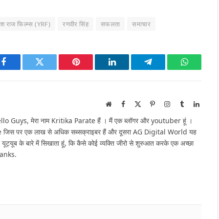
श राज फिल्म्स (YRF)
रणवीर सिंह
सफलता
समाचार
Facebook
Twitter
Pinterest
LinkedIn
Telegram
WhatsAp
Website
Facebook
X
Pinterest
Instagram
Tumblr
Linked
(Twitter)
Guys, मेरा नाम Kritika Parate हैं । मैं एक ब्लॉगर और youtuber हूं ।
e जिस पर एक लाख से अधिक सब्सक्राइबर हैं और दूसरा AG Digital World यह
 यूट्यूब के बारे में सिखाता हूं, कि कैसे कोई व्यक्ति जीरो से शुरुआत करके एक अच्छा
hanks.