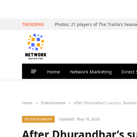
TRENDING
Home
Network Marketing
Direct 
Home
Entertainment
After Dhurandhar’s success, Ranveer
»
»
Updated:
May 16, 2026
ENTERTAINMENT
After Dhurandhar’s s