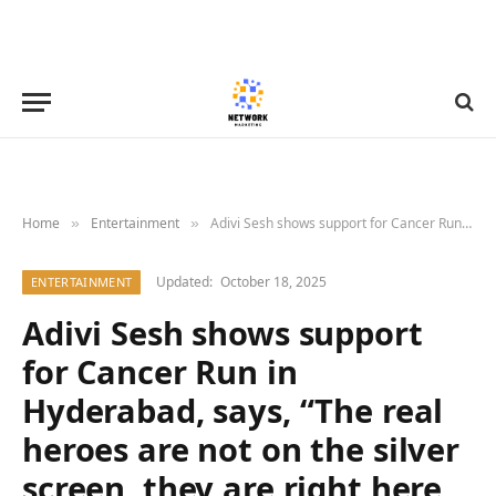
Home
Entertainment
Adivi Sesh shows support for Cancer Run in Hyderabad, says, “The real heroes are not on the silver screen, they are right here in real life” : Bollywood News – Bollywood Hungama
»
»
Updated:
October 18, 2025
ENTERTAINMENT
Adivi Sesh shows support
for Cancer Run in
Hyderabad, says, “The real
heroes are not on the silver
screen, they are right here