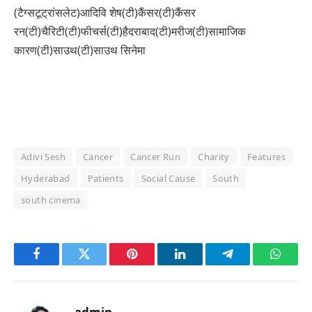
(टैग्सटूट्रांसलेट)आदिवि शेष(टी)कैंसर(टी)कैंसर
रन(टी)चैरिटी(टी)फीचर्स(टी)हैदराबाद(टी)मरीज(टी)सामाजिक
कारण(टी)साउथ(टी)साउथ सिनेमा
Adivi Sesh
Cancer
Cancer Run
Charity
Features
Hyderabad
Patients
Social Cause
South
south cinema
Facebook
Twitter
Pinterest
LinkedIn
Telegram
Whats