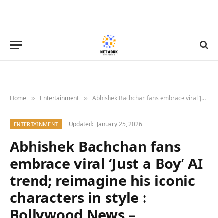
Home
Entertainment
Abhishek Bachchan fans embrace viral ‘Just a Boy’ AI trend; reimagine his iconic characters in style : Bollywood News – Bollywood Hungama
»
»
Updated:
January 25, 2026
ENTERTAINMENT
Abhishek Bachchan fans
embrace viral ‘Just a Boy’ AI
trend; reimagine his iconic
characters in style :
Bollywood News –