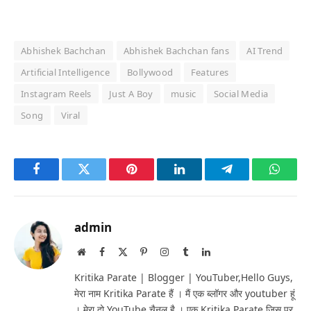
Abhishek Bachchan
Abhishek Bachchan fans
AI Trend
Artificial Intelligence
Bollywood
Features
Instagram Reels
Just A Boy
music
Social Media
Song
Viral
Facebook
Twitter
Pinterest
LinkedIn
Telegram
Whats
admin
Website
Facebook
X
Pinterest
Instagram
Tumblr
LinkedIn
(Twitter)
Kritika Parate | Blogger | YouTuber,Hello Guys,
मेरा नाम Kritika Parate हैं । मैं एक ब्लॉगर और youtuber हूं
। मेरा दो YouTube चैनल है । एक Kritika Parate जिस पर