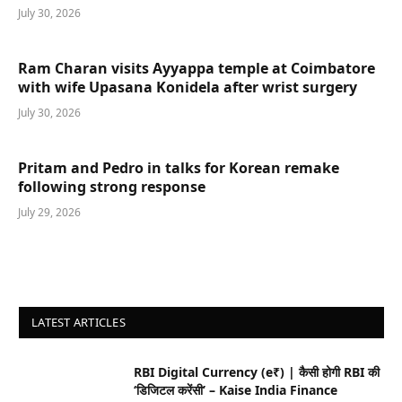
July 30, 2026
Ram Charan visits Ayyappa temple at Coimbatore
with wife Upasana Konidela after wrist surgery
July 30, 2026
Pritam and Pedro in talks for Korean remake
following strong response
July 29, 2026
LATEST ARTICLES
RBI Digital Currency (e₹) | कैसी होगी RBI की
‘डिजिटल करेंसी’ – Kaise India Finance