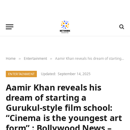
Home
Entertainment
Aamir Khan reveals his dream of starting a Gurukul-style film school: “Cinema is the youngest art form” : Bollywood News – Bollywood Hungama
»
»
Updated:
September 14, 2025
ENTERTAINMENT
Aamir Khan reveals his
dream of starting a
Gurukul-style film school:
“Cinema is the youngest art
form” : Bollywood News –