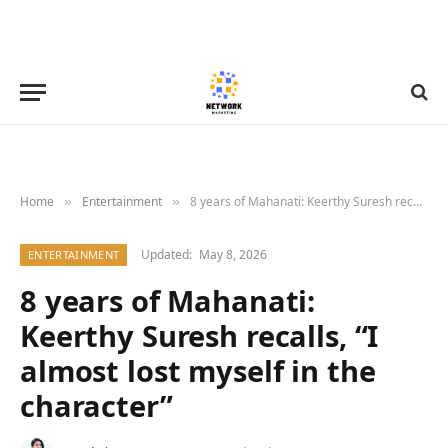
Home
Entertainment
8 years of Mahanati: Keerthy Suresh recalls, “I almost lost myself in the character”
»
»
Updated:
May 8, 2026
ENTERTAINMENT
8 years of Mahanati:
Keerthy Suresh recalls, “I
almost lost myself in the
character”