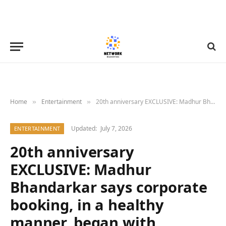
Home
Entertainment
20th anniversary EXCLUSIVE: Madhur Bhandarkar says corporate booking, in a healthy manner, began with Corporate: “Half-day was declared in some offices; employees were encouraged to watch the film”; reveals, “Many people STOPPED consuming soft drinks after watching it!”
»
»
Updated:
July 7, 2026
ENTERTAINMENT
20th anniversary
EXCLUSIVE: Madhur
Bhandarkar says corporate
booking, in a healthy
manner, began with