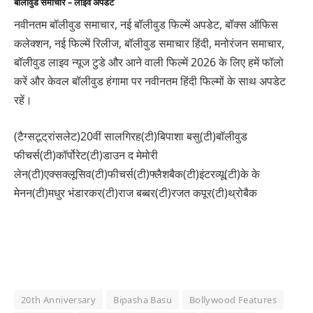
बॉलीवुड समाचार – लाइव अपडेट
नवीनतम बॉलीवुड समाचार, नई बॉलीवुड फिल्में अपडेट, बॉक्स ऑफिस
कलेक्शन, नई फिल्में रिलीज, बॉलीवुड समाचार हिंदी, मनोरंजन समाचार,
बॉलीवुड लाइव न्यूज टुडे और आने वाली फिल्में 2026 के लिए हमें फॉलो
करें और केवल बॉलीवुड हंगामा पर नवीनतम हिंदी फिल्मों के साथ अपडेट
रहें।
(टैग्सटूट्रांसलेट)20वीं सालगिरह(टी)बिपाशा बसु(टी)बॉलीवुड
फीचर्स(टी)कॉर्पोरेट(टी)डाउन द मेमोरी
लेन(टी)एक्सक्लूसिव(टी)फीचर्स(टी)फ्लैशबैक(टी)इंटरव्यू(टी)के के
मेनन(टी)मधुर भंडारकर(टी)राज बब्बर(टी)रजत कपूर(टी)थ्रोबैक
20th Anniversary
Bipasha Basu
Bollywood Features