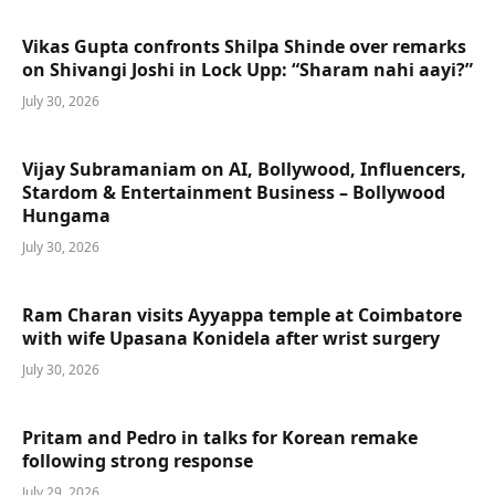
Vikas Gupta confronts Shilpa Shinde over remarks
on Shivangi Joshi in Lock Upp: “Sharam nahi aayi?”
July 30, 2026
Vijay Subramaniam on AI, Bollywood, Influencers,
Stardom & Entertainment Business – Bollywood
Hungama
July 30, 2026
Ram Charan visits Ayyappa temple at Coimbatore
with wife Upasana Konidela after wrist surgery
July 30, 2026
Pritam and Pedro in talks for Korean remake
following strong response
July 29, 2026