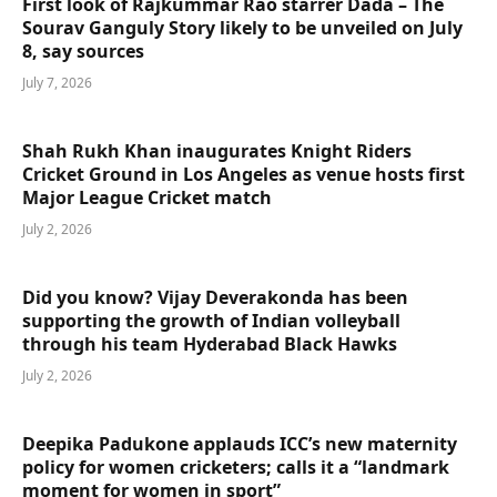
First look of Rajkummar Rao starrer Dada – The
Sourav Ganguly Story likely to be unveiled on July
8, say sources
July 7, 2026
Shah Rukh Khan inaugurates Knight Riders
Cricket Ground in Los Angeles as venue hosts first
Major League Cricket match
July 2, 2026
Did you know? Vijay Deverakonda has been
supporting the growth of Indian volleyball
through his team Hyderabad Black Hawks
July 2, 2026
Deepika Padukone applauds ICC’s new maternity
policy for women cricketers; calls it a “landmark
moment for women in sport”