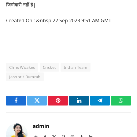
जिम्मेदारी नहीं है|
Created On : &nbsp
22 Sep 2023 9:51 AM GMT
Chris Woakes
Cricket
Indian Team
Jasoprit Bumrah
Facebook
Twitter
Pinterest
LinkedIn
Telegram
Whats
admin
Website
Facebook
X
Pinterest
Instagram
Tumblr
LinkedIn