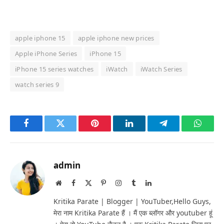
apple iphone 15
apple iphone new prices
Apple iPhone Series
iPhone 15
iPhone 15 series watches
iWatch
iWatch Series
watch series 9
Facebook
Twitter
Pinterest
LinkedIn
Telegram
Whats
admin
Website
Facebook
X
Pinterest
Instagram
Tumblr
LinkedIn
(Twitter)
Kritika Parate | Blogger | YouTuber,Hello Guys,
मेरा नाम Kritika Parate हैं । मैं एक ब्लॉगर और youtuber हूं