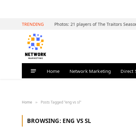
TRENDING
Home
Network Marketing
Direct 
Home
Posts Tagged "eng vs sl"
»
BROWSING:
ENG VS SL