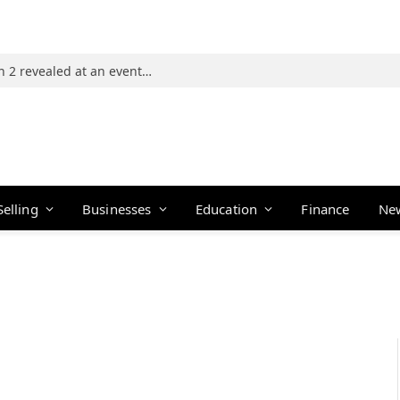
Photos: 21 players of The Traitors Season 2 revealed at an event in Mumbai
Selling
Businesses
Education
Finance
Ne