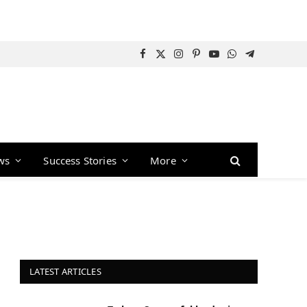
Facebook
X
Instagram
Pinterest
YouTube
WhatsApp
Telegram
(Twitter)
ws
Success Stories
More
LATEST ARTICLES