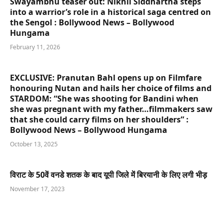
Swayambhu teaser out: Nikhil Siddhartha steps
into a warrior’s role in a historical saga centred on
the Sengol : Bollywood News – Bollywood
Hungama
February 11, 2026
EXCLUSIVE: Pranutan Bahl opens up on Filmfare
honouring Nutan and hails her choice of films and
STARDOM: “She was shooting for Bandini when
she was pregnant with my father…filmmakers saw
that she could carry films on her shoulders” :
Bollywood News – Bollywood Hungama
October 13, 2025
विराट के 50वें वनडे शतक के बाद यूपी जिले में बिरयानी के लिए लगी भीड़
November 17, 2023