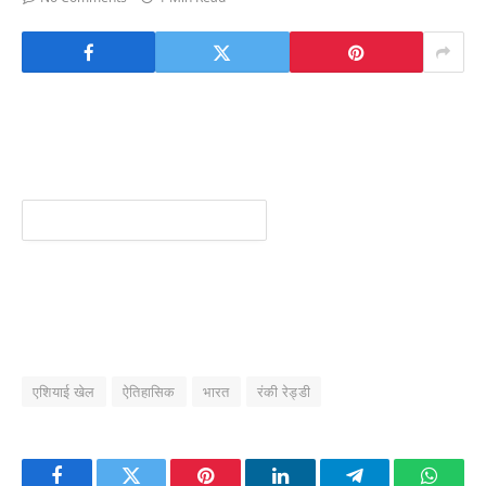
एशियाई खेल
ऐतिहासिक
भारत
रंकी रेड्डी