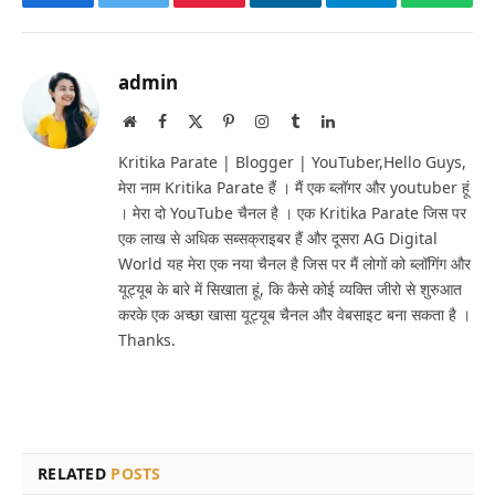
Facebook
Twitter
Pinterest
LinkedIn
Telegram
Whats
admin
Website
Facebook
X
Pinterest
Instagram
Tumblr
LinkedIn
(Twitter)
Kritika Parate | Blogger | YouTuber,Hello Guys,
मेरा नाम Kritika Parate हैं । मैं एक ब्लॉगर और youtuber हूं
। मेरा दो YouTube चैनल है । एक Kritika Parate जिस पर
एक लाख से अधिक सब्सक्राइबर हैं और दूसरा AG Digital
World यह मेरा एक नया चैनल है जिस पर मैं लोगों को ब्लॉगिंग और
यूट्यूब के बारे में सिखाता हूं, कि कैसे कोई व्यक्ति जीरो से शुरुआत
करके एक अच्छा खासा यूट्यूब चैनल और वेबसाइट बना सकता है ।
Thanks.
RELATED
POSTS