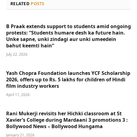
RELATED
POSTS
B Praak extends support to students amid ongoing
protests: “Students humare desh ka future hain.
Unke sapne, unki zindagi aur unki umeedein
bahut keemti hain”
July 22, 2026
Yash Chopra Foundation launches YCF Scholarship
2026, offers up to Rs. 5 lakhs for children of Hindi
film industry workers
April 11, 2026
Rani Mukerji revisits her Hichki classroom at St
Xavier’s College during Mardaani 3 promotions 3 :
Bollywood News – Bollywood Hungama
January 21, 2026